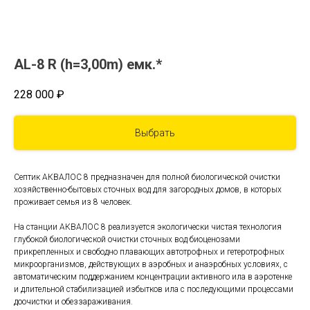
AL-8 R (h=3,00m) емк.*
228 000
₽
Выбрать
Септик АКВАЛОС 8 предназначен для полной биологической очистки
хозяйственно-бытовых сточных вод для загородных домов, в которых
проживает семья из 8 человек.
На станции АКВАЛОС 8 реализуется экологически чистая технология
глубокой биологической очистки сточных вод биоценозами
прикрепленных и свободно плавающих автотрофных и гетеротрофных
микроорганизмов, действующих в аэробных и анаэробных условиях, с
автоматическим поддержанием концентрации активного ила в аэротенке
и длительной стабилизацией избытков ила с последующими процессами
доочистки и обеззараживания.