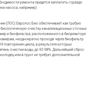
обходимости ремонта придется заплатить гораздо
на насоса, например).
ие (ЛОС) Евролос Био обеспечивает как грубую
ю биологическую очистку канализационных сточных
камер и биофильтра, расположенного в биореакторе
 камерам, неоднократно проходя через биофильтр.
24 повторения цикла, в результате которых
епень очистки воды, до 92-98%. Дальнейший сброс
олодец или в грунт не требует дополнительной