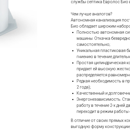
службы септика Евролос Био в
Чем лучше аналогов?
Автономная канализация пос
Био обладает широким набор
Полностью автономная сис
машины. Откачка безвредн
самостоятельно;
Уникальная пластиковая би
гниению в течение длитель
Простая цилиндрическая ко
придает ей высокую жестко
распределяется равномерно
Редкая необходимость в пр
2 года);
Качественный и долговечны
Энергонезависимость. Ста
работу в течение 2-х дней 
переходит в режим работы 
В отличие от своих прямых ко
выгодную форму конструкции,