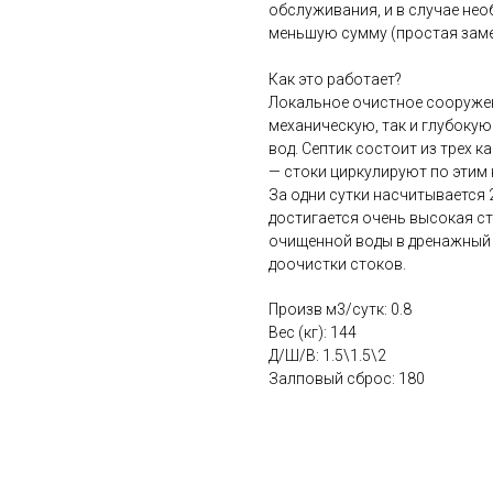
обслуживания, и в случае не
меньшую сумму (простая заме
Как это работает?
Локальное очистное сооружен
механическую, так и глубоку
вод. Септик состоит из трех 
— стоки циркулируют по этим
За одни сутки насчитывается 
достигается очень высокая ст
очищенной воды в дренажный к
доочистки стоков.
Произв м3/сутк: 0.8
Вес (кг): 144
Д/Ш/В: 1.5\1.5\2
Залповый сброс: 180