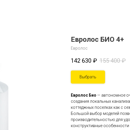
Евролос БИО 4+
Евролос
142 630
₽
155 400
₽
Выбрать
Евролос Био
— автономное оч
создания локальных канализа
коттеджных поселках как с се
Большой выбор моделей позво
производительностью для удо
конструктивные особенности 