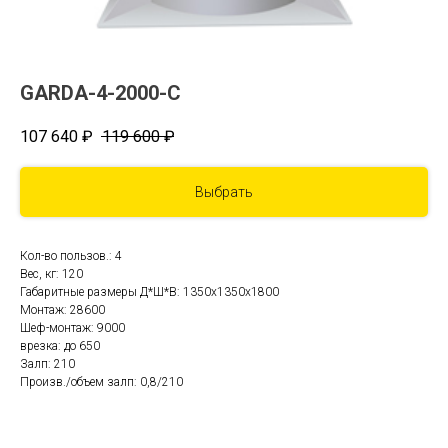
GARDA-4-2000-С
107 640
₽
119 600
₽
Выбрать
Кол-во пользов.: 4
Вес, кг: 120
Габаритные размеры Д*Ш*В: 1350x1350x1800
Монтаж: 28600
Шеф-монтаж: 9000
врезка: до 650
Залп: 210
Произв./объем залп: 0,8/210