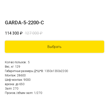
GARDA-5-2200-С
114 300
₽
127 000
₽
Выбрать
Кол-во пользов.: 5
Вес, кг: 129
Габаритные размеры Д*Ш*В: 1350x1350x2200
Монтаж: 28600
Шеф-монтаж: 9000
врезка: до 650
Залп: 270
Произв./объем залп: 1/270