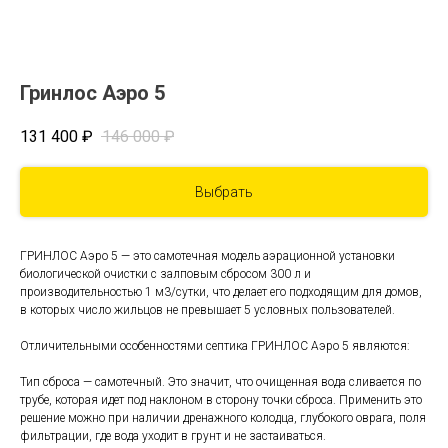
Гринлос Аэро 5
131 400
₽
146 000
₽
Выбрать
ГРИНЛОС Аэро 5 — это самотечная модель аэрационной установки
биологической очистки с залповым сбросом 300 л и
производительностью 1 м3/сутки, что делает его подходящим для домов,
в которых число жильцов не превышает 5 условных пользователей.
Отличительными особенностями септика ГРИНЛОС Аэро 5 являются:
Тип сброса — самотечный. Это значит, что очищенная вода сливается по
трубе, которая идет под наклоном в сторону точки сброса. Применить это
решение можно при наличии дренажного колодца, глубокого оврага, поля
фильтрации, где вода уходит в грунт и не застаиваться.