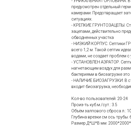
- УНИКАЛЬНАЯ ГОРЛОВИНА. В 
предусмотрен отдельный герм
камерами. Предотвращает зат
ситуациях.
- КРЕПКИЕ ГРУНТОЗАЦЕПЫ. Ст
зацепами, действительно пр
обводненных участка
- НИЗКИЙ КОРПУС. Септики Г
всего 1,2 м. Такой септик ид
водами, не создает проблем с
- УСТАНОВЛЕН АЭРАТОР. Септ
нагнетающим воздух для разм
бактериями в биозагрузке это
- НАЛИЧИЕ БИОЗАГРУЗКИ. В с
входит биозагрузка, необход
Кол-во пользователей: 20-24
Произ-ть куб.м./сут.: 3.5
Объём залпового сброса л.: 1
Глубина врезки см ось трубы: 
Размер Д*Ш*В мм: 2000*2000