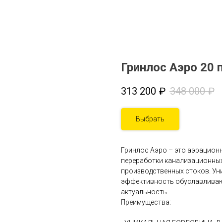
Гринлос Аэро 20 п
313 200
₽
348 000
₽
Выбрать
Гринлос Аэро – это аэрацион
переработки канализационных
производственных стоков. Ун
эффективность обуславливают
актуальность.
Преимущества: