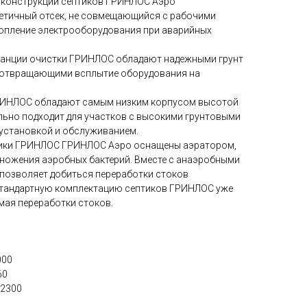
конструкции септиков ГРИНЛОС Аэро
етичный отсек, не совмещающийся с рабочими
опление электрооборудования при аварийных
анции очистки ГРИНЛОС обладают надежными грунт
едотвращающими всплытие оборудования на
РИНЛОС обладают самым низким корпусом высотой
еально подходит для участков с высокими грунтовыми
 установкой и обслуживанием.
ики ГРИНЛОС ГРИНЛОС Аэро оснащены аэратором,
ножения аэробных бактерий. Вместе с анаэробными
 позволяет добиться переработки стоков
тандартную комплектацию септиков ГРИНЛОС уже
имая переработки стоков.
000
60
*2300