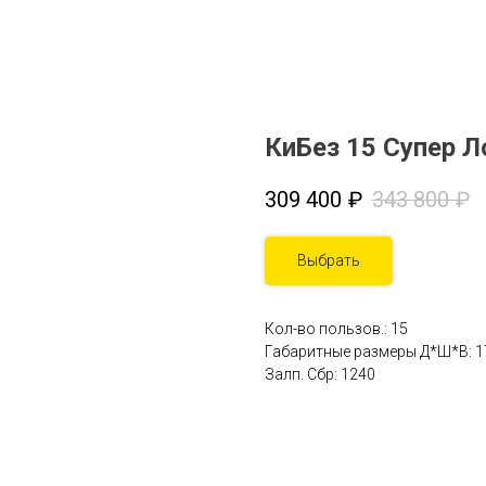
КиБез 15 Супер Л
309 400
₽
343 800
₽
Выбрать
Кол-во пользов.: 15
Габаритные размеры Д*Ш*В: 1
Залп. Сбр: 1240