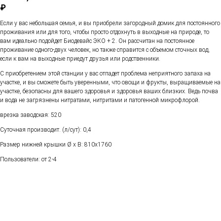
₽
Если у вас небольшая семья, и вы приобрели загородный домик для постоянного
проживания или для того, чтобы просто отдохнуть в выходные на природе, то
вам идеально подойдет Биодевайс ЭКО + 2. Он рассчитан на постоянное
проживание одного-двух человек, но также справится с объемом сточных вод,
если к вам на выходные приедут друзья или родственники.
С приобретением этой станции у вас отпадет проблема неприятного запаха на
участке, и вы сможете быть уверенными, что овощи и фрукты, выращиваемые на
участке, безопасны для вашего здоровья и здоровья ваших близких. Ведь почва
и вода не загрязнены нитратами, нитритами и патогенной микрофлорой.
врезка заводская: 520
Суточная производит. (л/сут): 0,4
Размер нижней крышки Ø х В: 810x1760
Пользователи: от 2-4