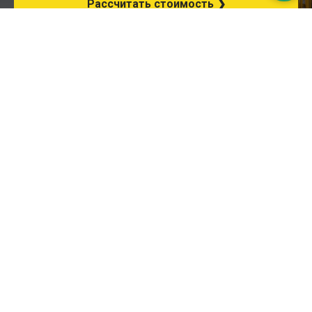
Рассчитать стоимость ❯
*Нажимая на кнопку, вы даете согласие на обработку
персональных данных
и соглашаетесь с
политикой конфиденциальности
.
Бурение скважин